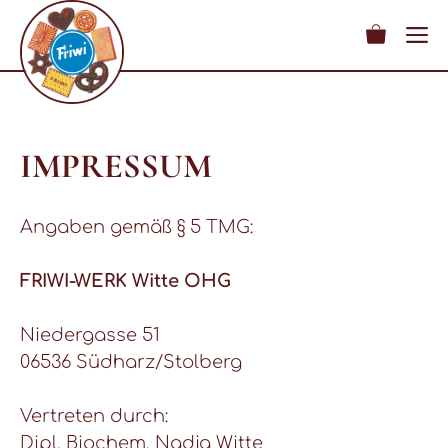
M
Zum
Inhalt
springen
IMPRESSUM
Angaben gemäß § 5 TMG:
FRIWI-WERK Witte OHG
Niedergasse 51
06536 Südharz/Stolberg
Vertreten durch:
Dipl. Biochem. Nadja Witte