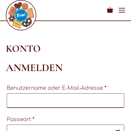
M
Zum
Inhalt
springen
KONTO
ANMELDEN
Erforderl
Benutzername oder E-Mail-Adresse
*
Erforderlich
Passwort
*